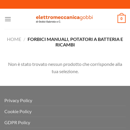
Salta
ai
contenuti
0
HOME
/
FORBICI MANUALI, POTATORI A BATTERIA E
RICAMBI
Non è stato trovato nessun prodotto che corrisponde alla
tua selezione.
Privacy Policy
Cookie Policy
GDPR Policy