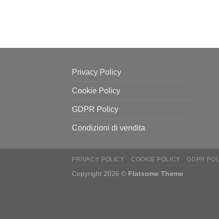
prezzo:
da
31,50€
a
36,00€
Privacy Policy
Cookie Policy
GDPR Policy
Condizioni di vendita
PRIVACY POLICY
COOKIE POLICY
GDPR POL
Copyright 2026 ©
Flatsome Theme