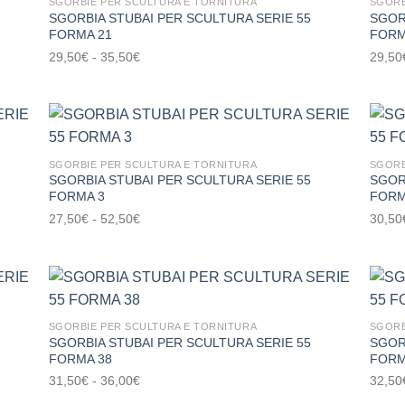
SGORBIE PER SCULTURA E TORNITURA
SGORB
SGORBIA STUBAI PER SCULTURA SERIE 55
SGOR
34,00€
ungi
Aggiungi
FORMA 21
FORM
ista
alla lista
i
dei
Fascia
29,50
€
-
35,50
€
29,50
deri
desideri
di
prezzo:
da
29,50€
a
SGORBIE PER SCULTURA E TORNITURA
SGORB
SGORBIA STUBAI PER SCULTURA SERIE 55
SGOR
35,50€
ungi
Aggiungi
FORMA 3
FORM
ista
alla lista
i
dei
Fascia
27,50
€
-
52,50
€
30,50
deri
desideri
di
prezzo:
da
27,50€
a
SGORBIE PER SCULTURA E TORNITURA
SGORB
SGORBIA STUBAI PER SCULTURA SERIE 55
SGOR
52,50€
ungi
Aggiungi
FORMA 38
FORM
ista
alla lista
i
dei
Fascia
31,50
€
-
36,00
€
32,50
deri
desideri
di