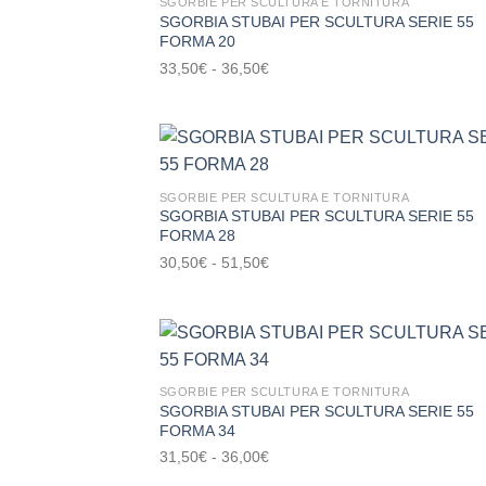
SGORBIE PER SCULTURA E TORNITURA
SGORBIA STUBAI PER SCULTURA SERIE 55
53,50€
Aggi
FORMA 20
alla l
de
Fascia
33,50
€
-
36,50
€
desi
di
prezzo:
da
33,50€
a
SGORBIE PER SCULTURA E TORNITURA
SGORBIA STUBAI PER SCULTURA SERIE 55
36,50€
Aggi
FORMA 28
alla l
de
Fascia
30,50
€
-
51,50
€
desi
di
prezzo:
da
30,50€
a
SGORBIE PER SCULTURA E TORNITURA
SGORBIA STUBAI PER SCULTURA SERIE 55
51,50€
Aggi
FORMA 34
alla l
de
Fascia
31,50
€
-
36,00
€
desi
di