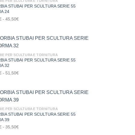
IE PER SCULTURA E TORNITURA
BIA STUBAI PER SCULTURA SERIE 55
35,50€
Aggiungi
A 24
alla lista
dei
Fascia
€
-
45,50
€
desideri
di
prezzo:
da
29,50€
a
IE PER SCULTURA E TORNITURA
BIA STUBAI PER SCULTURA SERIE 55
45,50€
Aggiungi
A 32
alla lista
dei
Fascia
€
-
51,50
€
desideri
di
prezzo:
da
30,50€
a
IE PER SCULTURA E TORNITURA
BIA STUBAI PER SCULTURA SERIE 55
51,50€
Aggiungi
A 39
alla lista
dei
Fascia
€
-
35,50
€
desideri
di