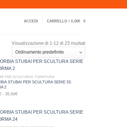
ACCEDI
CARRELLO /
0,00
€
0
Visualizzazione di 1-12 di 23 risultati
IE PER SCULTURA E TORNITURA
BIA STUBAI PER SCULTURA SERIE 55
Aggiungi
A 2
alla lista
dei
Fascia
€
-
35,50
€
desideri
di
prezzo:
da
26,50€
a