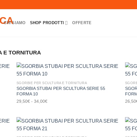
CHI SIAMO
SHOP PRODOTTI
OFFERTE
 E TORNITURA
SGORBIE PER SCULTURA E TORNITURA
SGORB
SGORBIA STUBAI PER SCULTURA SERIE 55
SGOR
ungi
Aggiungi
FORMA 10
FORM
ista
alla lista
i
dei
Fascia
29,50
€
-
34,00
€
26,50
deri
desideri
di
prezzo:
da
29,50€
a