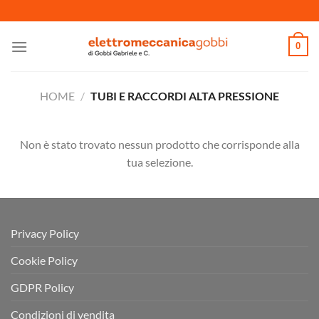
Salta
ai
contenuti
0
HOME
/
TUBI E RACCORDI ALTA PRESSIONE
Non è stato trovato nessun prodotto che corrisponde alla
tua selezione.
Privacy Policy
Cookie Policy
GDPR Policy
Condizioni di vendita