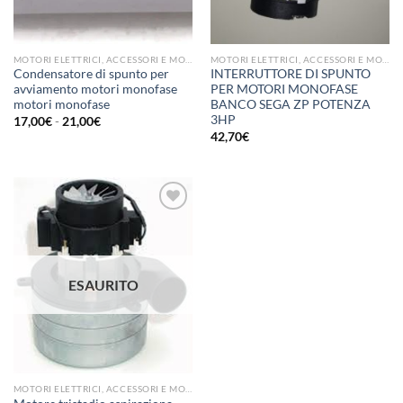
MOTORI ELETTRICI, ACCESSORI E MOTORI PER ASPIRAZIONE/VENTILAZIONE
MOTORI ELETTRICI, ACCESSORI E MOTORI PER ASPIRAZIONE/VENTILAZIONE
Condensatore di spunto per
INTERRUTTORE DI SPUNTO
avviamento motori monofase
PER MOTORI MONOFASE
motori monofase
BANCO SEGA ZP POTENZA
3HP
Fascia
17,00
€
-
21,00
€
di
42,70
€
prezzo:
da
17,00€
a
21,00€
Aggiungi
alla lista
dei
ESAURITO
desideri
MOTORI ELETTRICI, ACCESSORI E MOTORI PER ASPIRAZIONE/VENTILAZIONE