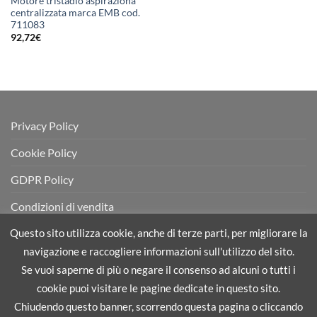
Motore tristadio aspiraziona
centralizzata marca EMB cod.
711083
92,72
€
Privacy Policy
Cookie Policy
GDPR Policy
Condizioni di vendita
Questo sito utilizza cookie, anche di terze parti, per migliorare la
navigazione e raccogliere informazioni sull'utilizzo del sito.
Se vuoi saperne di più o negare il consenso ad alcuni o tutti i
PRIVACY POLICY
COOKIE POLICY
GDPR POLICY
cookie puoi visitare le pagine dedicate in questo sito.
CONDIZIONI DI VENDITA
Chiudendo questo banner, scorrendo questa pagina o cliccando