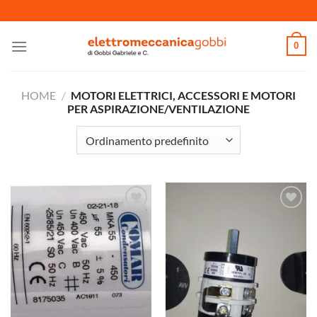
Salta
ai
contenuti
0
HOME
/
MOTORI ELETTRICI, ACCESSORI E MOTORI
PER ASPIRAZIONE/VENTILAZIONE
Aggiungi
Aggiungi
alla lista
alla lista
dei
dei
desideri
desideri