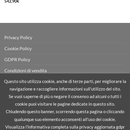
542,90
€
Privacy Policy
Cookie Policy
GDPR Policy
Condizioni di vendita
Questo sito utilizza cookie, anche di terze parti, per migliorare la
navigazione e raccogliere informazioni sull'utilizzo del sito.
Se vuoi saperne di più o negare il consenso ad alcuni o tutti i
PRIVACY POLICY
COOKIE POLICY
GDPR POLICY
cookie puoi visitare le pagine dedicate in questo sito.
CONDIZIONI DI VENDITA
Chiudendo questo banner, scorrendo questa pagina o cliccando
Copyright 2026 ©
Flatsome Theme
qualunque suo elemento acconsenti all'uso dei cookie.
Visualizza l'informativa completa sulla privacy aggiornata gdpr