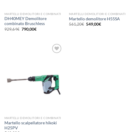
MARTELLI DEMOLITORI E COMBINATI
MARTELLI DEMOLITORI E COMBINATI
DH40MEY Demolitore
Martello demolitore H55SA
combinato Bruschless
Il
Il
561,20
€
549,00
€
prezzo
prezzo
Il
Il
929,64
€
790,00
€
originale
attuale
prezzo
prezzo
era:
è:
originale
attuale
561,20€.
549,00€.
era:
è:
929,64€.
790,00€.
Aggiungi
alla lista
dei
desideri
MARTELLI DEMOLITORI E COMBINATI
Martello scalpellatore hikoki
H25PV