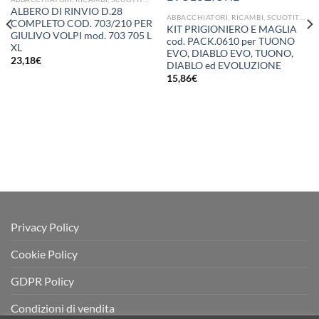
desideri
desideri
ALBERO DI RINVIO D.28
ABBACCHIATORI, RICAMBI, SCUOTITORI E RETI PER OLIVA
COMPLETO COD. 703/210 PER
KIT PRIGIONIERO E MAGLIA
GIULIVO VOLPI mod. 703 705 L
cod. PACK.0610 per TUONO
XL
EVO, DIABLO EVO, TUONO,
23,18
€
DIABLO ed EVOLUZIONE
15,86
€
Privacy Policy
Cookie Policy
GDPR Policy
Condizioni di vendita