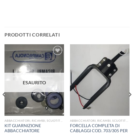
PRODOTTI CORRELATI
Aggiungi
Aggiungi
alla lista
alla lista
dei
dei
ESAURITO
desideri
desideri
ABBACCHIATORI, RICAMBI, SCUOTITORI E RETI PER OLIVA
ABBACCHIATORI, RICAMBI, SCUOTITORI E RETI PER OLIVA
KIT GUARNIZIONE
FORCELLA COMPLETA DI
ABBACCHIATORE
CABLAGGI COD. 703/305 PER