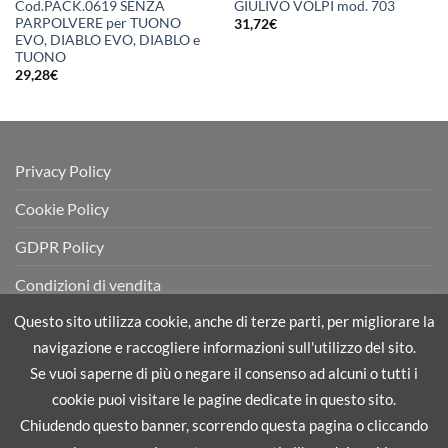
Cod.PACK.0619 SENZA
GIULIVO VOLPI mod. 703
PARPOLVERE per TUONO
31,72
€
EVO, DIABLO EVO, DIABLO e
TUONO
29,28
€
Privacy Policy
Cookie Policy
GDPR Policy
Condizioni di vendita
Questo sito utilizza cookie, anche di terze parti, per migliorare la
navigazione e raccogliere informazioni sull'utilizzo del sito.
Se vuoi saperne di più o negare il consenso ad alcuni o tutti i
cookie puoi visitare le pagine dedicate in questo sito.
PRIVACY POLICY
COOKIE POLICY
GDPR POLICY
CONDIZIONI DI VENDITA
Chiudendo questo banner, scorrendo questa pagina o cliccando
Copyright 2026 ©
Flatsome Theme