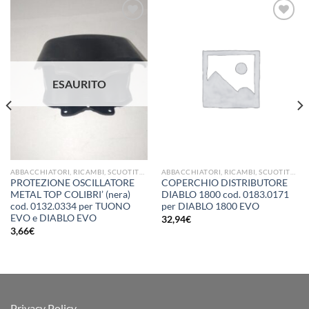
Aggiungi
Aggiungi
alla lista
alla lista
dei
dei
ESAURITO
desideri
desideri
ABBACCHIATORI, RICAMBI, SCUOTITORI E RETI PER OLIVA
ABBACCHIATORI, RICAMBI, SCUOTITORI E RETI PER OLIVA
PROTEZIONE OSCILLATORE
COPERCHIO DISTRIBUTORE
METAL TOP COLIBRI’ (nera)
DIABLO 1800 cod. 0183.0171
cod. 0132.0334 per TUONO
per DIABLO 1800 EVO
EVO e DIABLO EVO
32,94
€
3,66
€
Privacy Policy